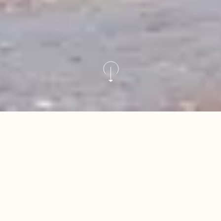
WP HOTEL CORNER HOUSE***
Charmantes Hotel im
Herzen von Blankenberge