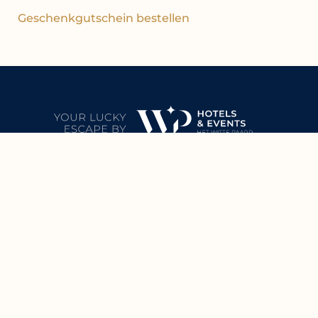
Geschenkgutschein bestellen
WP Hotel Corner House
Casinoplein 12
8370 Blankenberge
Belgien
Contact