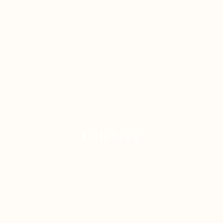
Célébrer
Combinez votre séjour avec un spectacle
international unique au Het Witte Paard.
VOIR LES SPECTACLES