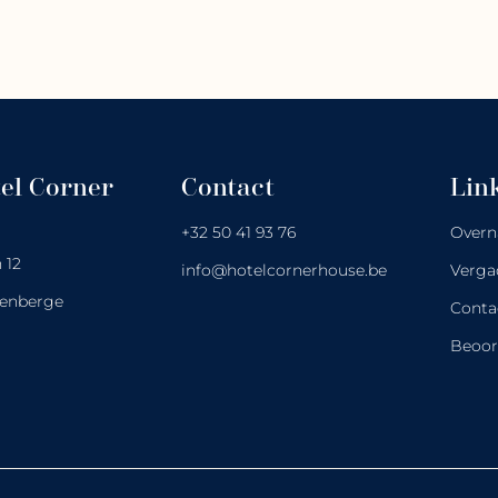
el Corner
Contact
Lin
+32 50 41 93 76
Overn
 12
info@hotelcornerhouse.be
Verga
kenberge
Conta
Beoor