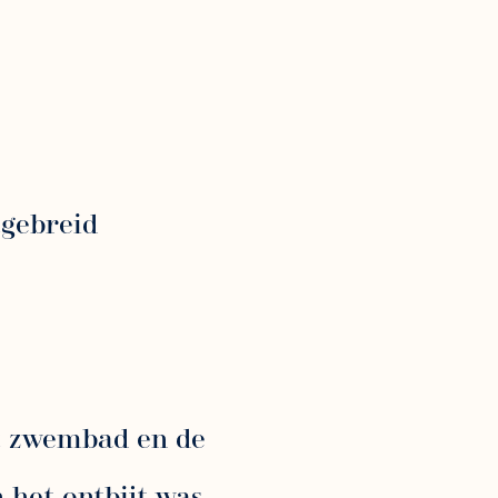
tgebreid
et zwembad en de
n het ontbijt was