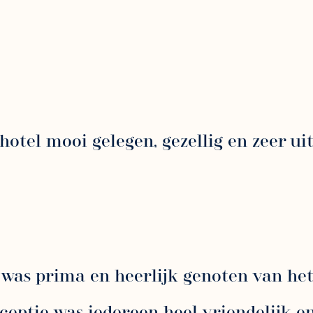
hotel mooi gelegen, gezellig en zeer ui
les was prima en heerlijk genoten van h
eceptie was iedereen heel vriendelijk e