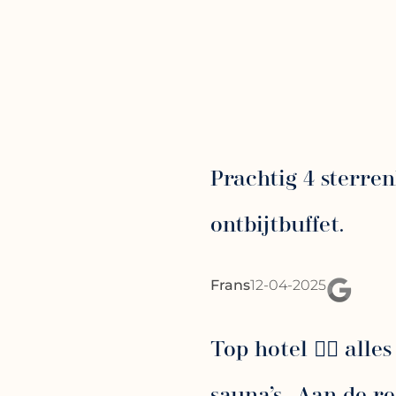
Prachtig 4 sterren
ontbijtbuffet.
Frans
12-04-2025
Top hotel 👍🏻 al
sauna’s . Aan de r