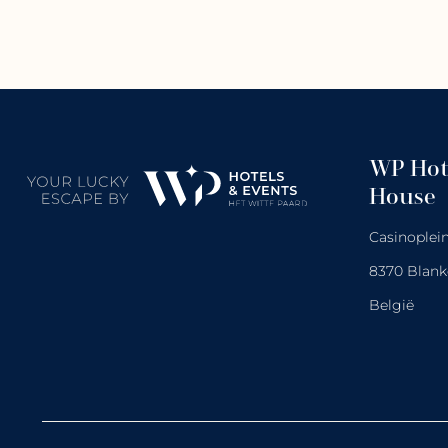
WP Hot
House
Casinoplein
8370 Blan
België