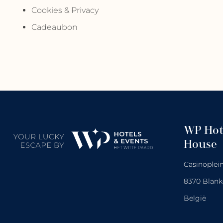
Cookies & Privacy
Cadeaubon
WP Hot
House
Casinoplein
8370 Blan
België