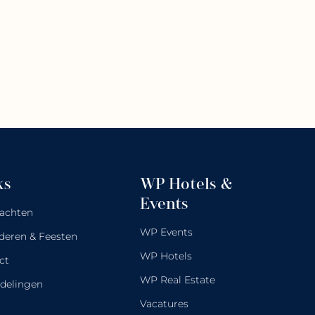
ks
WP Hotels &
Events
achten
WP Events
deren & Feesten
WP Hotels
ct
WP Real Estate
delingen
Vacatures