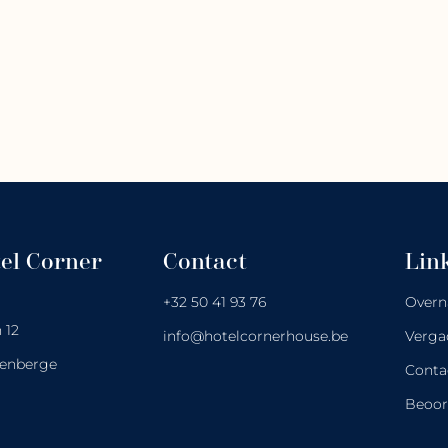
el Corner
Contact
Lin
+32 50 41 93 76
Overn
 12
info@hotelcornerhouse.be
Verga
kenberge
Conta
Beoor