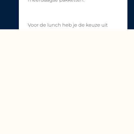
Voor de lunch heb je de keuze uit
meerdere formules zoals een lichte
lunch of heerlijk gevarieerd
lunchbuffet met pastasalades of
koude en warme gerechten. 's
Avonds kan je genieten van een
uitgebreid diner, walking dinner,
BBQ...
Maak de meeting extra bijzonder met
o.a. live muziek, een receptie op het