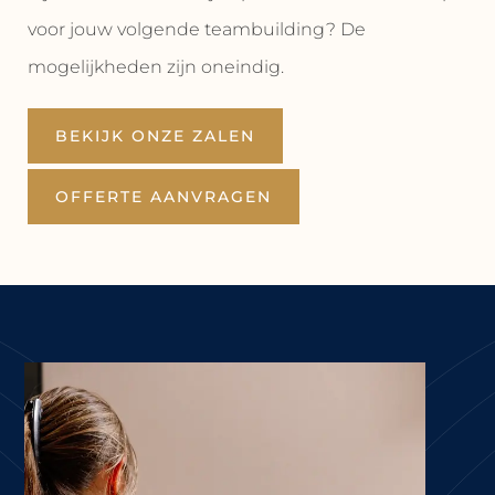
voor jouw volgende teambuilding? De
mogelijkheden zijn oneindig.
BEKIJK ONZE ZALEN
OFFERTE AANVRAGEN