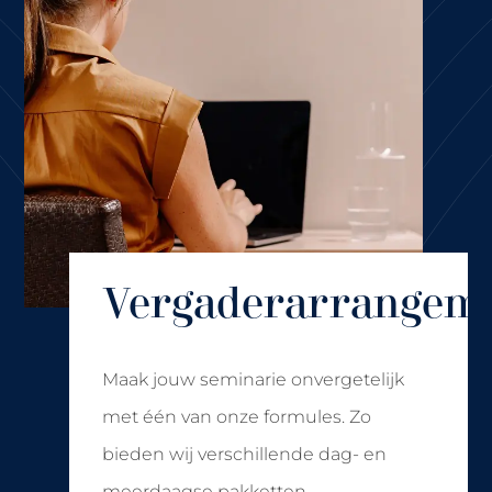
Vergaderarrangem
Maak jouw seminarie onvergetelijk
met één van onze formules. Zo
bieden wij verschillende dag- en
meerdaagse pakketten.