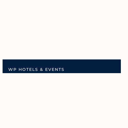
WP HOTELS & EVENTS
WP APPARTEMENTEN
BEAUFORT BEELDENPARK