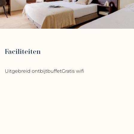
Faciliteiten
Uitgebreid ontbijtbuffet
Gratis wifi
Dagelijkse schoonmaak
24/7 Service
Wellness & Zwembad
Kenmerken